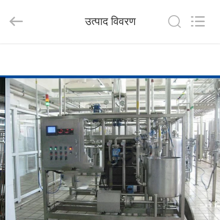
Silk
Road
Enterprise
उत्पाद विवरण
Management
Services
Co.,LTD.
All
Rights
घर
Reserved.
उत्पाद
हमारे
बारे
में
कारखाना
भ्रमण