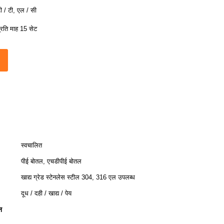
ी / टी, एल / सी
्रति माह 15 सेट
स्वचालित
पीई बोतल, एचडीपीई बोतल
खाद्य ग्रेड स्टेनलेस स्टील 304, 316 एल उपलब्ध
दूध / दही / खाद्य / पेय
न