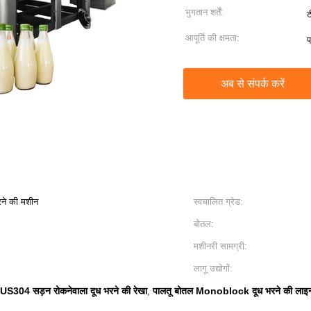
भुगतान शर्तें:
ट
आपूर्ति की क्षमता:
प
अब से संपर्क करें
ने की मशीन
स्वचालित ग्रेड:
बोतल:
मशीनरी सामग्री:
लागू उद्योगों:
US304 सड़न रोकनेवाला दूध भरने की रेखा
पालतू बोतल Monoblock दूध भरने की लाइ
,