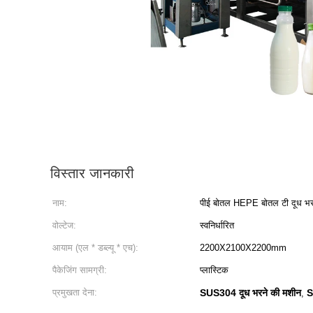
विस्तार जानकारी
नाम:
पीई बोतल HEPE बोतल टी दूध भर
वोल्टेज:
स्वनिर्धारित
आयाम (एल * डब्ल्यू * एच):
2200X2100X2200mm
पैकेजिंग सामग्री:
प्लास्टिक
प्रमुखता देना:
SUS304 दूध भरने की मशीन
S
,