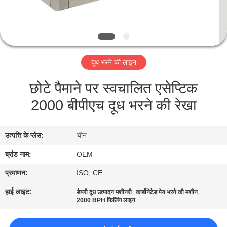
गुणवत्ता
नियंत्रण
संपर्क
दूध भरने की लाइन
करें
छोटे पैमाने पर स्वचालित एसेप्टिक
2000 बीपीएच दूध भरने की रेखा
एक
उद्धरण
उत्पत्ति के प्लेस:
चीन
की
ब्रांड नाम:
OEM
विनती
करे
प्रमाणन:
ISO, CE
हाई लाइट:
,
,
डेयरी दूध उत्पादन मशीनरी
कार्बोनेटेड पेय भरने की मशीन
2000 BPH फिलिंग लाइन
साइटमैप