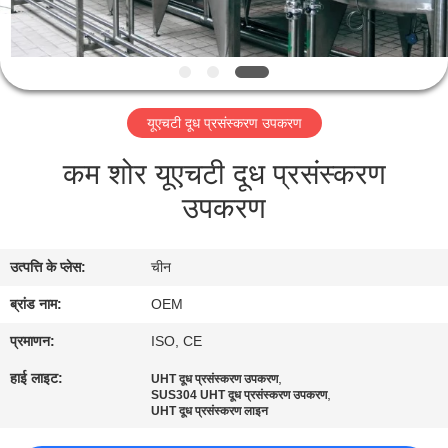
गुणवत्ता
नियंत्रण
संपर्क
यूएचटी दूध प्रसंस्करण उपकरण
करें
कम शोर यूएचटी दूध प्रसंस्करण
उपकरण
एक
उद्धरण
उत्पत्ति के प्लेस:
चीन
की
ब्रांड नाम:
OEM
विनती
करे
प्रमाणन:
ISO, CE
हाई लाइट:
,
UHT दूध प्रसंस्करण उपकरण
,
SUS304 UHT दूध प्रसंस्करण उपकरण
साइटमैप
UHT दूध प्रसंस्करण लाइन