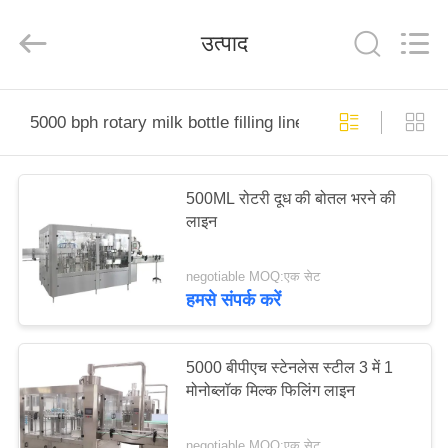
Silk
Road
Enterprise
उत्पाद
Management
Services
Co.,LTD.
All
Rights
घर
Reserved.
5000 bph rotary milk bottle filling line
उत्पाद
500ML रोटरी दूध की बोतल भरने की
लाइन
हमारे
बारे
negotiable MOQ:एक सेट
में
हमसे संपर्क करें
कारखाना
5000 बीपीएच स्टेनलेस स्टील 3 में 1
मोनोब्लॉक मिल्क फिलिंग लाइन
भ्रमण
negotiable MOQ:एक सेट