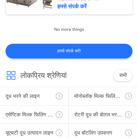
गुणवत्ता
हमसे संपर्क करें
नियंत्रण
No more things
संपर्क
करें
हमसे संपर्क करें!
एक
उद्धरण
लोकप्रिय श्रेणियां
सभी
की
विनती
दूध भरने की लाइन
मोनोब्लॉक मिल्क फिलिंग लाइन
करे
एसेप्टिक मिल्क फिलिंग लाइन
रोटरी दूध की बोतल भरने की लाइन
साइटमैप
यूएचटी दूध उत्पादन लाइन
दूध बॉटलिंग उपकरण