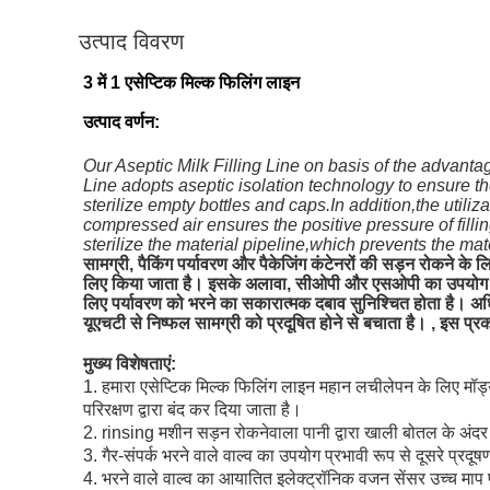
उत्पाद विवरण
3 में 1 एसेप्टिक मिल्क फिलिंग लाइन
उत्पाद वर्णन:
Our Aseptic Milk Filling Line on basis of the advantag
Line adopts aseptic isolation technology to ensure th
sterilize empty bottles and caps.In addition,the uti
compressed air ensures the positive pressure of fill
sterilize the material pipeline,which prevents the mat
सामग्री, पैकिंग पर्यावरण और पैकेजिंग कंटेनरों की सड़न रोकने
लिए किया जाता है। इसके अलावा, सीओपी और एसओपी का उपयोग उपक
लिए पर्यावरण को भरने का सकारात्मक दबाव सुनिश्चित होता है।
यूएचटी से निष्फल सामग्री को प्रदूषित होने से बचाता है। , इस प्
मुख्य विशेषताएं:
1. हमारा
एसेप्टिक मिल्क फिलिंग लाइन
महान लचीलेपन के लिए मॉड्य
परिरक्षण द्वारा बंद कर दिया जाता है।
2. rinsing मशीन सड़न रोकनेवाला पानी द्वारा खाली बोतल के अंदर
3. गैर-संपर्क भरने वाले वाल्व का उपयोग प्रभावी रूप से दूसरे प्रद
4. भरने वाले वाल्व का आयातित इलेक्ट्रॉनिक वजन सेंसर उच्च माप