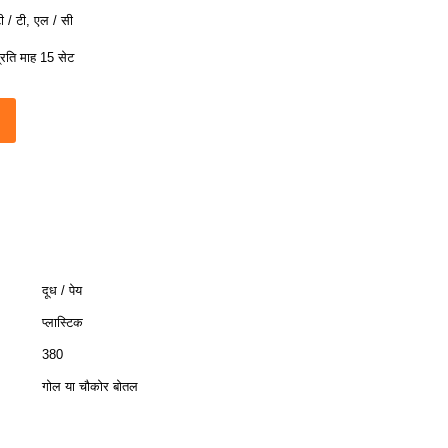
ी / टी, एल / सी
्रति माह 15 सेट
दूध / पेय
प्लास्टिक
380
गोल या चौकोर बोतल