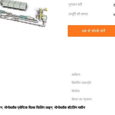
भुगतान शर्तें:
ट
आपूर्ति की क्षमता:
प
अब से संपर्क करें
आवेदन:
पैकेजिंग सामग्री:
वोल्टेज:
बोतल का प्रकार:
इन
मोनोब्लॉक एसेप्टिक मिल्क फिलिंग लाइन
मोनोब्लॉक बॉटलिंग मशीन
,
,