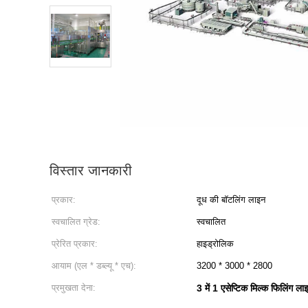
विस्तार जानकारी
प्रकार:
दूध की बॉटलिंग लाइन
स्वचालित ग्रेड:
स्वचालित
प्रेरित प्रकार:
हाइड्रोलिक
आयाम (एल * डब्ल्यू * एच):
3200 * 3000 * 2800
प्रमुखता देना:
3 में 1 एसेप्टिक मिल्क फिलिंग ला