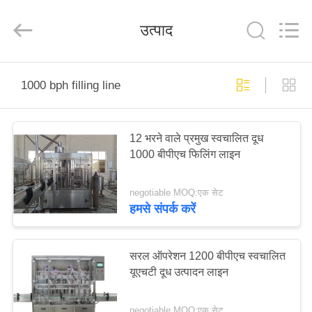
Silk
Road
Enterprise
उत्पाद
Management
Services
Co.,LTD.
All
Rights
घर
Reserved.
1000 bph filling line
उत्पाद
12 भरने वाले प्रमुख स्वचालित दूध
1000 बीपीएच फिलिंग लाइन
हमारे
बारे
negotiable MOQ:एक सेट
में
हमसे संपर्क करें
कारखाना
सरल ऑपरेशन 1200 बीपीएच स्वचालित
यूएचटी दूध उत्पादन लाइन
भ्रमण
negotiable MOQ:एक सेट