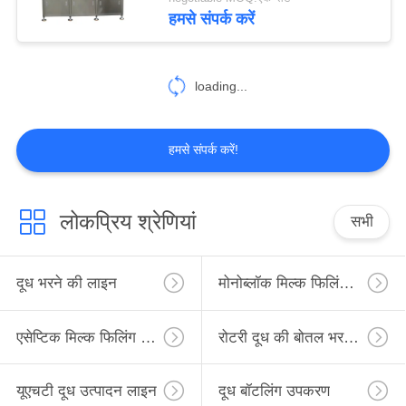
गुणवत्ता
हमसे संपर्क करें
नियंत्रण
loading...
संपर्क
करें
हमसे संपर्क करें!
एक
उद्धरण
लोकप्रिय श्रेणियां
सभी
की
विनती
दूध भरने की लाइन
मोनोब्लॉक मिल्क फिलिंग लाइन
करे
एसेप्टिक मिल्क फिलिंग लाइन
रोटरी दूध की बोतल भरने की लाइन
साइटमैप
यूएचटी दूध उत्पादन लाइन
दूध बॉटलिंग उपकरण