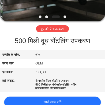
गुणवत्ता
नियंत्रण
संपर्क
दूध बॉटलिंग उपकरण
करें
500 मिली दूध बॉटलिंग उपकरण
एक
उत्पत्ति के प्लेस:
चीन
उद्धरण
ब्रांड नाम:
OEM
की
विनती
प्रमाणन:
ISO, CE
करे
हाई लाइट:
,
मोनोब्लॉक मिल्क बॉटलिंग उपकरण
,
500 मिलीलीटर मोनोब्लॉक बॉटलिंग मशीन
वाशिंग फिलिंग और कैपिंग मशीन
साइटमैप
हमसे संपर्क करें!