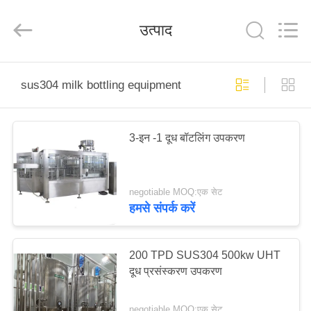
Silk
Road
Enterprise
उत्पाद
Management
Services
Co.,LTD.
All
Rights
घर
Reserved.
sus304 milk bottling equipment
उत्पाद
3-इन -1 दूध बॉटलिंग उपकरण
हमारे
बारे
negotiable MOQ:एक सेट
में
हमसे संपर्क करें
कारखाना
200 TPD SUS304 500kw UHT
दूध प्रसंस्करण उपकरण
भ्रमण
negotiable MOQ:एक सेट