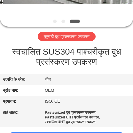
गुणवत्ता
नियंत्रण
संपर्क
यूएचटी दूध प्रसंस्करण उपकरण
करें
स्वचालित SUS304 पाश्चरीकृत दूध
प्रसंस्करण उपकरण
एक
उद्धरण
उत्पत्ति के प्लेस:
चीन
की
ब्रांड नाम:
OEM
विनती
करे
प्रमाणन:
ISO, CE
हाई लाइट:
,
Pasteurized दूध प्रसंस्करण उपकरण
,
Pasteurized UHT प्रसंस्करण उपकरण
साइटमैप
स्वचालित UHT दूध प्रसंस्करण उपकरण