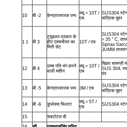
क्यू = 10T /
SUS304 स्टेनल
10
बी -2
केन्द्रापसारक पम्प
एच
यांत्रिक मुहर
SUS304 स्टेन
ट्यूबलर-प्रकार के
= 35 ° C, तापम
1 1
बी 3
हीट एक्सचेंजर का
10T / एच
Spriax Sarco 
मिनी सेट
JUMM तापमान 
खिला सामग्री म
उच्च गति भंग करने
क्यू = 10T /
12
बी 4
SUS 304, स्व-
वाली मशीन
एच
पंप
SUS304 स्टेनल
13
बी -5
केन्द्रापसारक पम्प
3M / एच
यांत्रिक मुहर
क्यू = 5T /
14
बी -6
डुप्लेक्स फिल्टर
SUS304 स्टेन
एच
15
सबटोटल बी
16
सी
पाश्चराइजिंग यूनिट