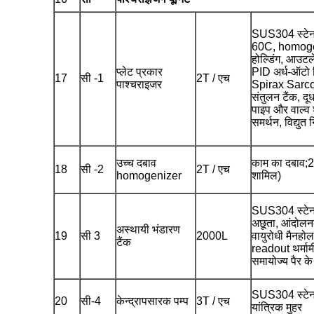
SUS304 स्टेनल
60C, homoge
होल्डिंग, आउट
प्लेट प्रकार
PID अर्ध-ऑटो निय
17
सी -1
2T / एच
पाश्चराइजर
Spirax Sarco 
संतुलन टैंक, दूध
पाइप और वाल्व 
समर्थन, विद्युत
उच्च दबाव
काम का दबाव;
18
सी -2
2T / एच
homogenizer
शामिल)
SUS304 स्टेनले
अछूता, आंदोलनक
अस्थायी भंडारण
19
सी 3
2000L
वायुरोधी मैनहो
टैंक
readout थर्माम
समायोज्य पैर क
SUS304 स्टेनल
20
सी-4
केन्द्रापसारक पम्प
3T / एच
यांत्रिक मुहर