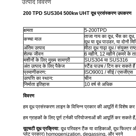
उत्पाद विवरण
200 TPD SUS304 500kw UHT दूध प्रसंस्करण उपकरण
क्षमता
5-200TPD
ताजा गाय का दूध, भैंस का दूध
कच्चा माल
दूध
या दूध पाउडर, या दोनों मि
अंतिम उत्पाद
मीठा दूध गाढ़ा दूध / संयुक्त राष
शेल्फ जीवन
6 महीने, 12 महीने
(कमरे के ता
मशीनों के लिए मुख्य सामग्री
SUS304 या SUS316
अंत उत्पाद के लिए पैकेज
स्टैंड पाउच / टिन कर सकते है
प्रमाणीकरण:
ISO9001 / सीई / एसजीएस
उत्पत्ति का स्थान:
चीन
निर्माता इतिहास
10 वर्ष से अधिक
विवरण
हम दूध प्रसंस्करण लाइन के विभिन्न प्रकार की आपूर्ति में विशेष 
हम ग्राहकों के लिए पूर्ण टर्नकी परियोजनाओं की आपूर्ति कर सकते
यूएचटी दूध प्रक्रिया:
दूध परिवहन टैंक या वाहिकाओं, दूध फिल्टर और
प्लेट प्रकार) homogenization, degassing, और भरने