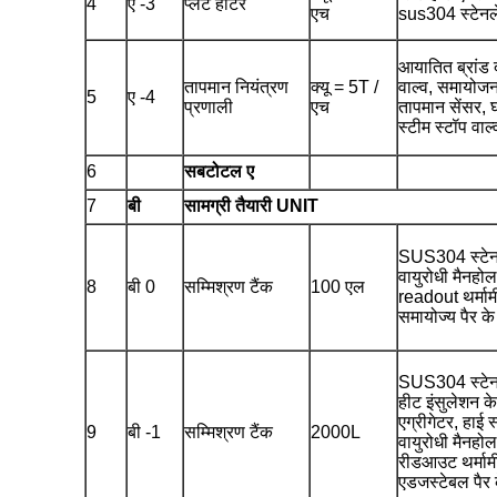
4
ए -3
प्लेट हीटर
एच
sus304 स्टेनले
आयातित ब्रांड
तापमान नियंत्रण
क्यू = 5T /
वाल्व, समायो
5
ए -4
प्रणाली
एच
तापमान सेंसर, घर
स्टीम स्टॉप वाल
6
सबटोटल ए
7
बी
सामग्री तैयारी UNIT
SUS304 स्टेन
वायुरोधी मैनहो
8
बी 0
सम्मिश्रण टैंक
100 एल
readout थर्माम
समायोज्य पैर क
SUS304 स्टेनल
हीट इंसुलेशन क
एग्रीगेटर, हाई 
9
बी -1
सम्मिश्रण टैंक
2000L
वायुरोधी मैनहो
रीडआउट थर्मामी
एडजस्टेबल पैर