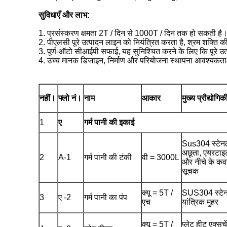
सुविधाएँ और लाभ:
1. प्रसंस्करण क्षमता 2T / दिन से 1000T / दिन तक हो सकती है
2. पीएलसी पूरे उत्पादन लाइन को नियंत्रित करता है, श्रम शक्ति
3. पूर्ण-ऑटो सीआईपी सफाई, यह सुनिश्चित करने के लिए कि पूरे उत
4. उच्च मानक डिजाइन, निर्माण और परियोजना स्थापना आवश्यकताओं, ज
नहीं।
फ्लो नं।
नाम
आकार
मुख्य प्रौद्योगि
1
ए
गर्म पानी की इकाई
Sus304 स्टेनले
अछूता, एयरटाइ
2
A-1
गर्म पानी की टंकी
वी = 3000L
और नीचे के कवर
सूचक
क्यू = 5T /
SUS304 स्टेनल
3
ए -2
गर्म पानी का पंप
एच
यांत्रिक मुहर
क्यू = 5T /
प्लेट हीट एक्स