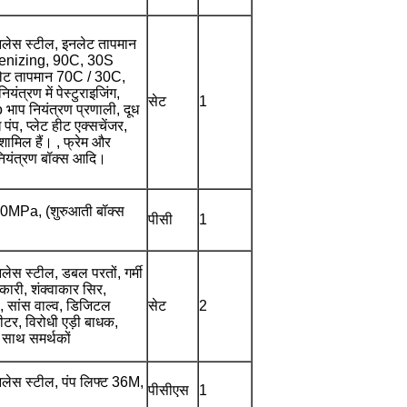
ेस स्टील, इनलेट तापमान
nizing, 90C, 30S
लेट तापमान 70C / 30C,
ंत्रण में पेस्टुराइजिंग,
सेट
1
भाप नियंत्रण प्रणाली, दूध
 पंप, प्लेट हीट एक्सचेंजर,
शामिल हैं। , फ्रेम और
 नियंत्रण बॉक्स आदि।
20MPa, (शुरुआती बॉक्स
पीसी
1
स स्टील, डबल परतों, गर्मी
ारी, शंक्वाकार सिर,
ल, सांस वाल्व, डिजिटल
सेट
2
ीटर, विरोधी एड़ी बाधक,
े साथ समर्थकों
ेस स्टील, पंप लिफ्ट 36M,
पीसीएस
1