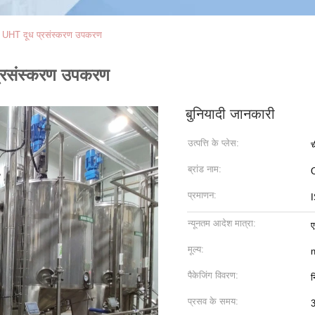
HT दूध प्रसंस्करण उपकरण
रसंस्करण उपकरण
बुनियादी जानकारी
उत्पत्ति के प्लेस:
च
ब्रांड नाम:
प्रमाणन:
न्यूनतम आदेश मात्रा:
ए
मूल्य:
n
पैकेजिंग विवरण:
न
प्रसव के समय:
3