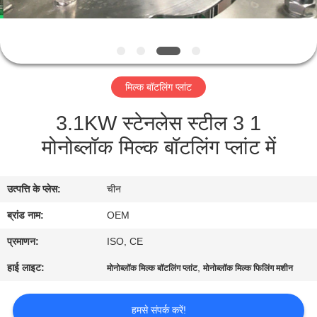
गुणवत्ता
नियंत्रण
संपर्क
मिल्क बॉटलिंग प्लांट
करें
3.1KW स्टेनलेस स्टील 3 1
मोनोब्लॉक मिल्क बॉटलिंग प्लांट में
एक
उद्धरण
उत्पत्ति के प्लेस:
चीन
की
ब्रांड नाम:
OEM
विनती
करे
प्रमाणन:
ISO, CE
हाई लाइट:
,
मोनोब्लॉक मिल्क बॉटलिंग प्लांट
मोनोब्लॉक मिल्क फिलिंग मशीन
साइटमैप
हमसे संपर्क करें!