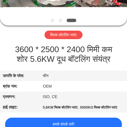
गुणवत्ता
नियंत्रण
संपर्क
मिल्क बॉटलिंग प्लांट
करें
3600 * 2500 * 2400 मिमी कम
शोर 5.6KW दूध बॉटलिंग संयंत्र
एक
उद्धरण
उत्पत्ति के प्लेस:
चीन
की
ब्रांड नाम:
OEM
विनती
करे
प्रमाणन:
ISO, CE
हाई लाइट:
,
5.6KW मिल्क बॉटलिंग प्लांट
5000KG मिल्क बॉटलिंग प्लांट
साइटमैप
हमसे संपर्क करें!