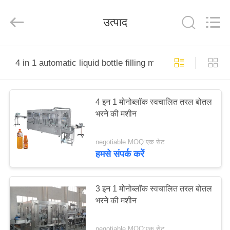
Silk
Road
Enterprise
उत्पाद
Management
Services
Co.,LTD.
All
Rights
घर
Reserved.
4 in 1 automatic liquid bottle filling machine
उत्पाद
4 इन 1 मोनोब्लॉक स्वचालित तरल बोतल
भरने की मशीन
हमारे
बारे
negotiable MOQ:एक सेट
में
हमसे संपर्क करें
कारखाना
3 इन 1 मोनोब्लॉक स्वचालित तरल बोतल
भरने की मशीन
भ्रमण
negotiable MOQ:एक सेट