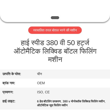
गुणवत्ता
नियंत्रण
संपर्क
स्वचालित तरल बोतल भरने की मशीन
करें
हाई स्पीड 380 वी 50 हर्ट्ज
ऑटोमैटिक लिक्विड बॉटल फिलिंग
एक
मशीन
उद्धरण
की
उत्पत्ति के प्लेस:
चीन
विनती
ब्रांड नाम:
OEM
करे
प्रमाणन:
ISO, CE
साइटमैप
हाई लाइट:
,
,
6 हेड बॉटलिंग उपकरण
380 v मोनोब्लॉक लिक्विड फिलिंग मशीन
ऑटोमेटिक जूस फिलिंग मशीन