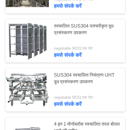
गुणवत्ता
हमसे संपर्क करें
नियंत्रण
7
स्वचालित SUS304 पाश्चरीकृत दूध
संपर्क
प्रसंस्करण उपकरण
एसेप्टिक मिल्क फिलिंग
करें
लाइन
negotiable MOQ:एक सेट
हमसे संपर्क करें
एक
उद्धरण
SUS304 स्वचालित नियंत्रण UHT
की
दूध प्रसंस्करण उपकरण
7
विनती
रोटरी दूध की बोतल भरने
negotiable MOQ:एक सेट
करे
हमसे संपर्क करें
की लाइन
साइटमैप
4 इन 1 मोनोब्लॉक स्वचालित तरल बोतल