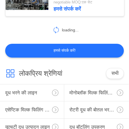
negotiable MOQ:एक सेट
हमसे संपर्क करें
7
स्वचालित तरल बोतल
loading...
भरने की मशीन
हमसे संपर्क करें!
8
लोकप्रिय श्रेणियां
सभी
यूएचटी दूध प्रसंस्करण
उपकरण
दूध भरने की लाइन
मोनोब्लॉक मिल्क फिलिंग लाइन
एसेप्टिक मिल्क फिलिंग लाइन
रोटरी दूध की बोतल भरने की लाइन
यूएचटी दूध उत्पादन लाइन
दूध बॉटलिंग उपकरण