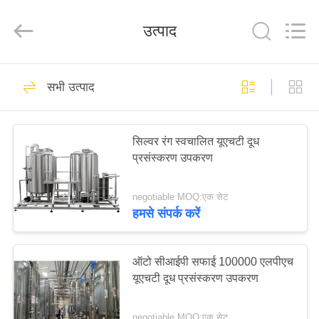
Silk
Road
Enterprise
उत्पाद
Management
Services
Co.,LTD.
All
Rights
घर
7
Reserved.
सभी उत्पाद
दूध भरने की लाइन
उत्पाद
सिल्वर रंग स्वचालित यूएचटी दूध
प्रसंस्करण उपकरण
हमारे
बारे
negotiable MOQ:एक सेट
में
हमसे संपर्क करें
7
मोनोब्लॉक मिल्क फिलिंग
कारखाना
ऑटो सीआईपी सफाई 100000 एलपीएच
यूएचटी दूध प्रसंस्करण उपकरण
भ्रमण
लाइन
negotiable MOQ:एक सेट